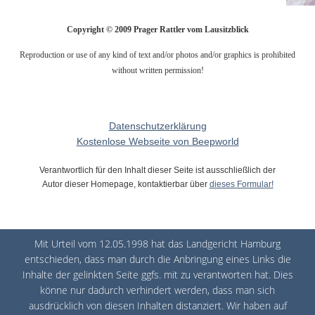
Copyright © 2009 Prager Rattler vom Lausitzblick
Reproduction or use of any kind of text and/or photos and/or graphics is prohibited
without written permission!
Datenschutzerklärung
Kostenlose Webseite von Beepworld
Verantwortlich für den Inhalt dieser Seite ist ausschließlich der
Autor dieser Homepage, kontaktierbar über
dieses Formular!
Mit Urteil vom 12.05.1998 hat das Landgericht Hamburg
entschieden, dass man durch die Anbringung eines Links die
Inhalte der gelinkten Seite ggfs. mit zu verantworten hat. Dies
könne nur dadurch verhindert werden, dass man sich
ausdrücklich von diesen Inhalten distanziert. Wir haben auf