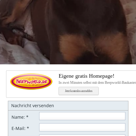
Kontakt
Kontaktformular
Gästebuch
Impressum
Links
Eigene gratis Homepage!
In zwei Minuten selbst mit dem Beepworld-Baukasten 
Jetzt kostenlos anmelden
Nachricht versenden
Name:
*
E-Mail:
*