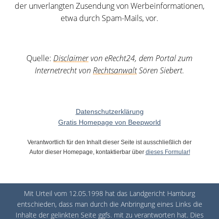
der unverlangten Zusendung von Werbeinformationen,
etwa durch Spam-Mails, vor.
Quelle:
Disclaimer
von eRecht24, dem Portal zum
Internetrecht von
Rechtsanwalt
Sören Siebert.
Datenschutzerklärung
Gratis Homepage von Beepworld
Verantwortlich für den Inhalt dieser Seite ist ausschließlich der
Autor dieser Homepage, kontaktierbar über
dieses Formular!
Mit Urteil vom 12.05.1998 hat das Landgericht Hamburg
entschieden, dass man durch die Anbringung eines Links die
Inhalte der gelinkten Seite ggfs. mit zu verantworten hat. Dies